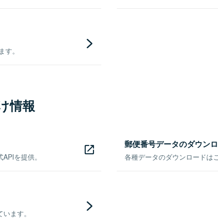
きます。
け情報
郵便番号データのダウンロ
APIを提供。
各種データのダウンロードはこち
ています。