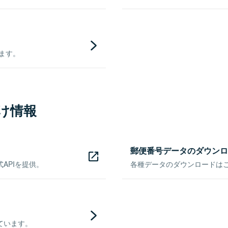
きます。
け情報
郵便番号データのダウンロ
APIを提供。
各種データのダウンロードはこち
ています。