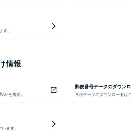
きます。
け情報
郵便番号データのダウンロ
APIを提供。
各種データのダウンロードはこち
ています。