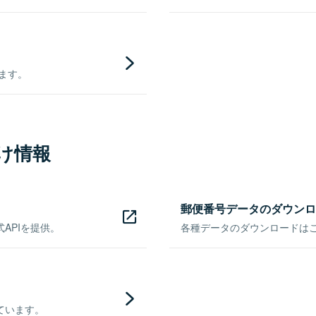
きます。
け情報
郵便番号データのダウンロ
APIを提供。
各種データのダウンロードはこち
ています。