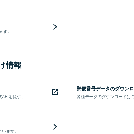
きます。
け情報
郵便番号データのダウンロ
APIを提供。
各種データのダウンロードはこち
ています。