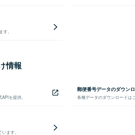
きます。
け情報
郵便番号データのダウンロ
APIを提供。
各種データのダウンロードはこち
ています。