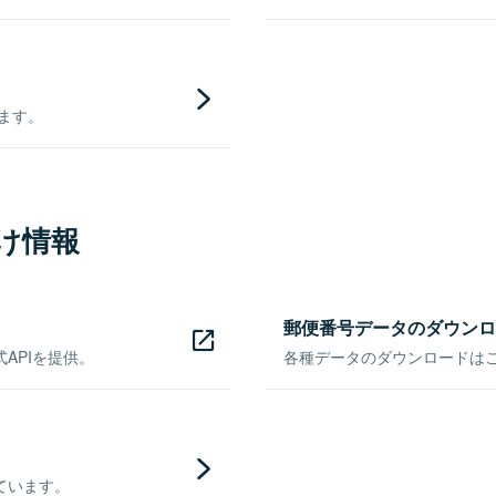
きます。
け情報
郵便番号データのダウンロ
APIを提供。
各種データのダウンロードはこち
ています。