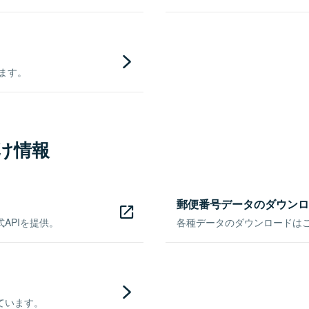
きます。
け情報
郵便番号データのダウンロ
APIを提供。
各種データのダウンロードはこち
ています。