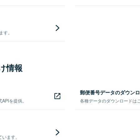
きます。
け情報
郵便番号データのダウンロ
APIを提供。
各種データのダウンロードはこち
ています。