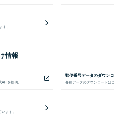
きます。
け情報
郵便番号データのダウンロ
APIを提供。
各種データのダウンロードはこち
ています。