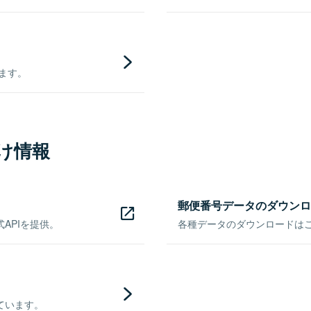
きます。
け情報
郵便番号データのダウンロ
APIを提供。
各種データのダウンロードはこち
ています。