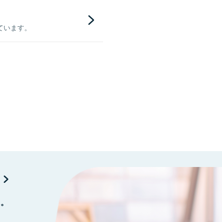
ています。
に。