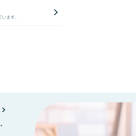
ています。
に。