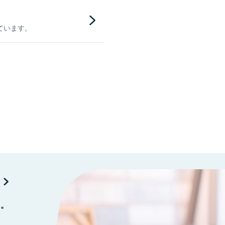
ています。
に。