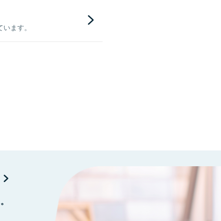
ています。
に。