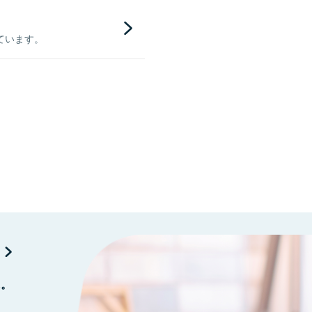
ています。
に。