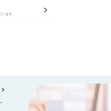
ています。
に。