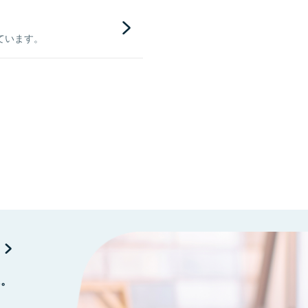
ています。
に。