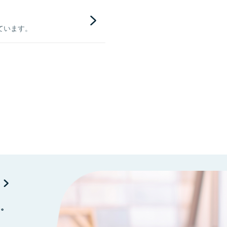
ています。
に。