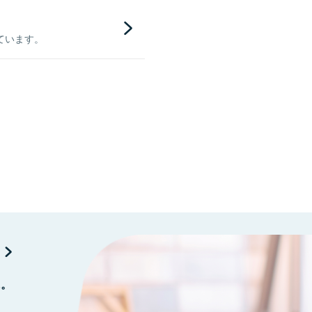
ています。
に。