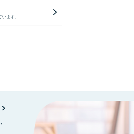
ています。
に。