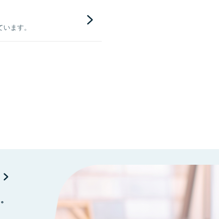
ています。
に。