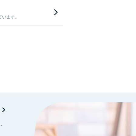
ています。
に。