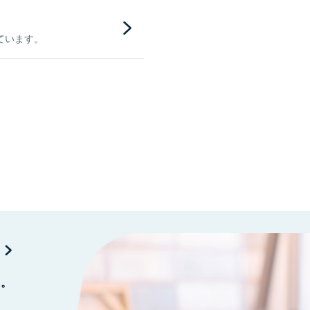
ています。
に。