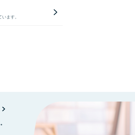
ています。
に。