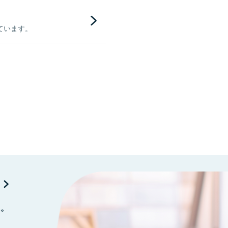
ています。
に。