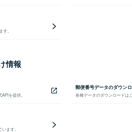
きます。
け情報
郵便番号データのダウンロ
APIを提供。
各種データのダウンロードはこち
ています。