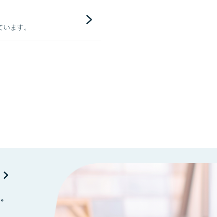
ています。
に。