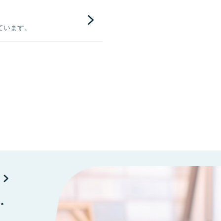
ています。
に。