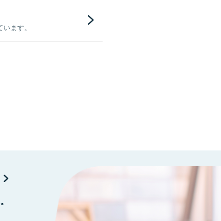
ています。
に。