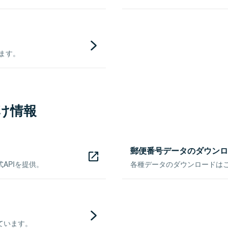
きます。
け情報
郵便番号データのダウンロ
APIを提供。
各種データのダウンロードはこち
ています。