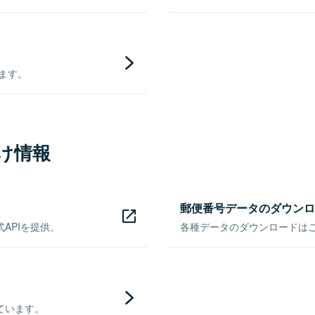
きます。
け情報
郵便番号データのダウンロ
APIを提供。
各種データのダウンロードはこち
ています。