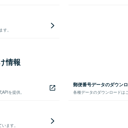
きます。
け情報
郵便番号データのダウンロ
APIを提供。
各種データのダウンロードはこち
ています。