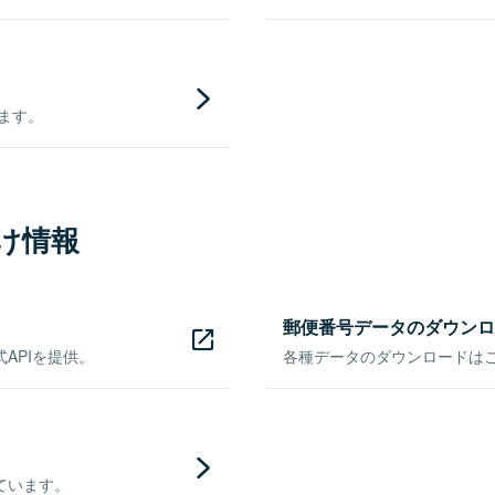
きます。
け情報
郵便番号データのダウンロ
APIを提供。
各種データのダウンロードはこち
ています。