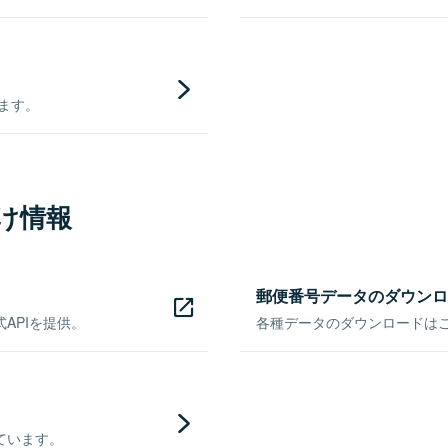
きます。
け情報
郵便番号データのダウンロ
APIを提供。
各種データのダウンロードはこち
ています。