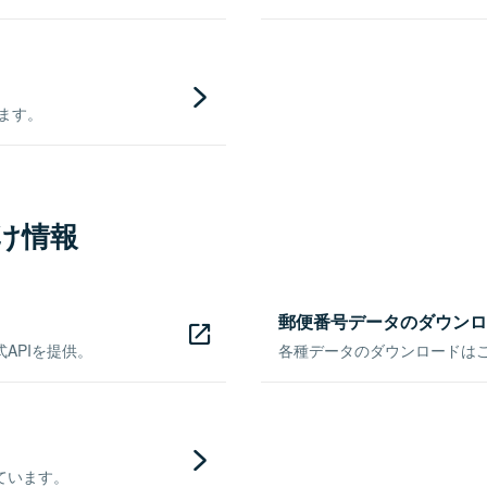
きます。
け情報
郵便番号データのダウンロ
APIを提供。
各種データのダウンロードはこち
ています。