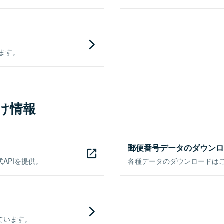
きます。
け情報
郵便番号データのダウンロ
APIを提供。
各種データのダウンロードはこち
ています。