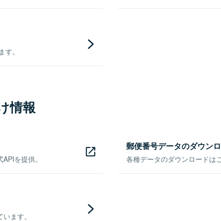
きます。
け情報
郵便番号データのダウンロ
APIを提供。
各種データのダウンロードはこち
ています。