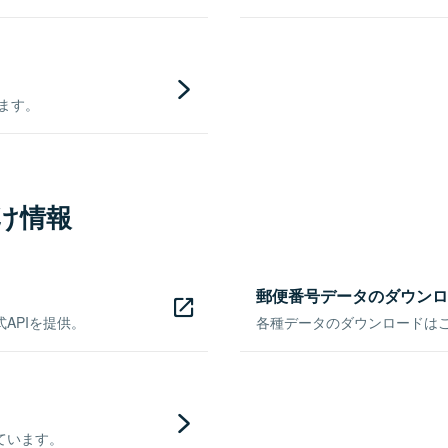
きます。
け情報
郵便番号データのダウンロ
APIを提供。
各種データのダウンロードはこち
ています。