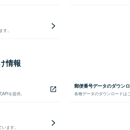
きます。
け情報
郵便番号データのダウンロ
APIを提供。
各種データのダウンロードはこち
ています。