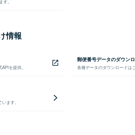
きます。
け情報
郵便番号データのダウンロ
APIを提供。
各種データのダウンロードはこち
ています。