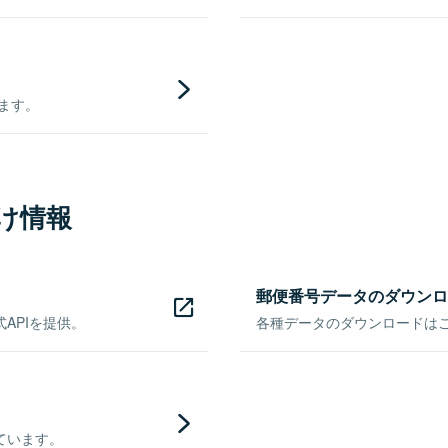
きます。
け情報
郵便番号データのダウンロ
APIを提供。
各種データのダウンロードはこち
ています。