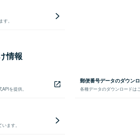
きます。
け情報
郵便番号データのダウンロ
APIを提供。
各種データのダウンロードはこち
ています。