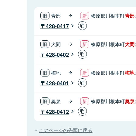
青部
榛原郡川根本町
青部
428-0417
犬間
榛原郡川根本町
犬間
428-0402
梅地
榛原郡川根本町
梅地
428-0401
奥泉
榛原郡川根本町
奥泉
428-0412
このページの先頭に戻る