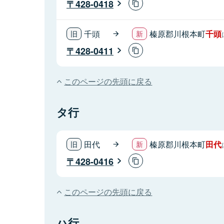
428-0418
千頭
榛原郡川根本町
千頭
428-0411
このページの先頭に戻る
タ行
田代
榛原郡川根本町
田代
428-0416
このページの先頭に戻る
ハ行