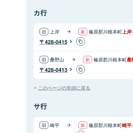
カ行
上岸
榛原郡川根本町
上岸
428-0415
桑野山
榛原郡川根本町
桑
428-0413
このページの先頭に戻る
サ行
崎平
榛原郡川根本町
崎平