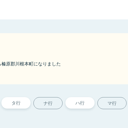
0から榛原郡川根本町になりました
タ行
ハ行
ナ行
マ行