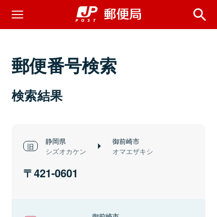
郵便番号検索
検索結果
静岡県
御前崎市
シズオカケン
オマエザキシ
421-0601
御前崎市