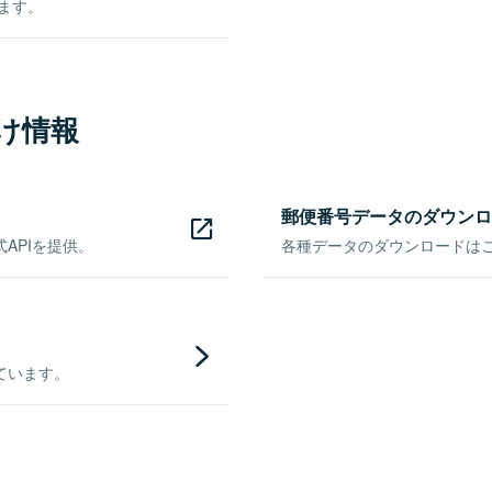
きます。
け情報
郵便番号データのダウンロ
APIを提供。
各種データのダウンロードはこち
ています。