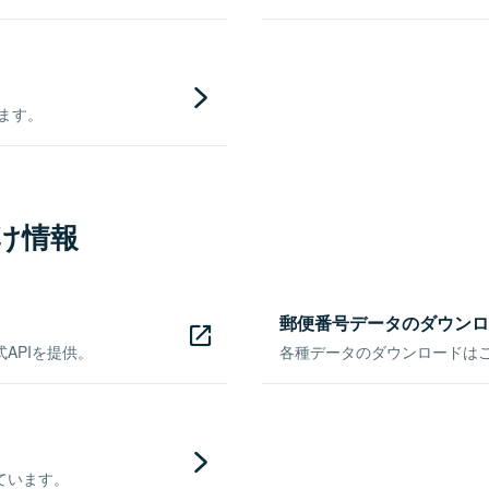
きます。
け情報
郵便番号データのダウンロ
APIを提供。
各種データのダウンロードはこち
ています。