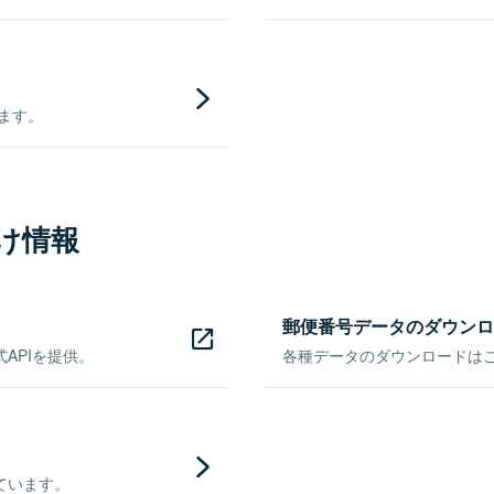
きます。
け情報
郵便番号データのダウンロ
APIを提供。
各種データのダウンロードはこち
ています。