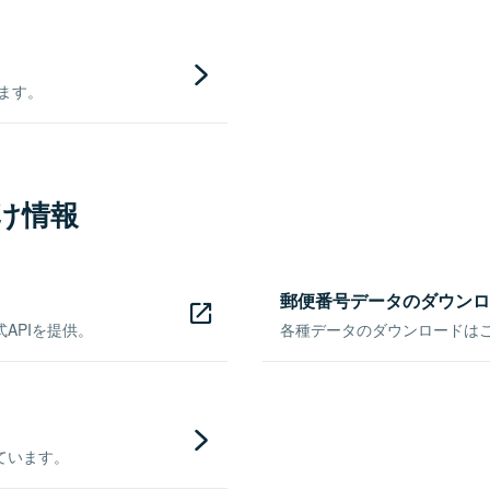
きます。
け情報
郵便番号データのダウンロ
APIを提供。
各種データのダウンロードはこち
ています。