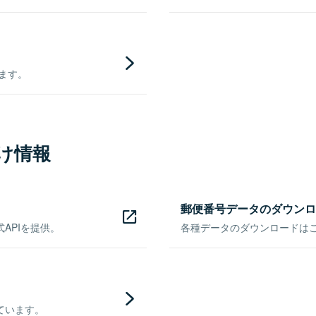
きます。
け情報
郵便番号データのダウンロ
APIを提供。
各種データのダウンロードはこち
ています。