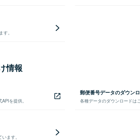
きます。
け情報
郵便番号データのダウンロ
APIを提供。
各種データのダウンロードはこち
ています。